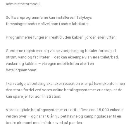
administratormodul.
Softwareprogrammerne kan installeres i Tallykeys
forsyningsstandere såvel som i andre fabrikater.
Programmerne fungerer i realtid uden kabler i jorden eller luften.
Gæsterne registrerer sig via selvbetjening og betaler forbrug af
strøm, vand og faciliteter – det kan eksempelvis være toilet/bad,
vaskeri og køkken – via egen mobiltelefon eller i en
betalingsautomat.
I kan vælge, at betaling skal ske i reception eller på havnekontor, men
den store fordel ved vores online betalingssystemer er netop, at de
kan spare jer for administration.
Vores digitale betalingssystemer er i drift i flere end 15.000 enheder
verden over – og har i 10 år hjulpet havne og campingpladser til en
bedre økonomi med mindre sved på panden.