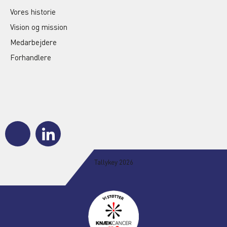
Vores historie
Vision og mission
Medarbejdere
Forhandlere
J
J
k
k
i
i
-
-
Tallykey 2026
f
l
a
i
c
n
e
k