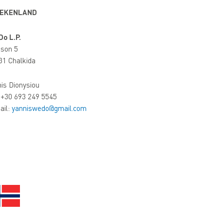
ÆKENLAND
Do L.P.
son 5
31 Chalkida
is Dionysiou
: +30 693 249 5545
ail:
yanniswedo@gmail.com