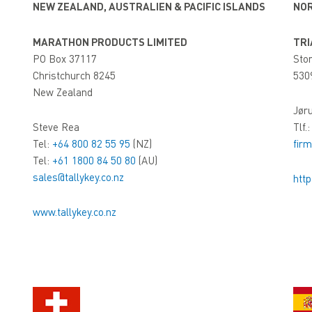
NEW ZEALAND, AUSTRALIEN & PACIFIC ISLANDS
NO
MARATHON PRODUCTS LIMITED
TRI
PO Box 37117
Sto
Christchurch 8245
530
New Zealand
Jør
Steve Rea
Tlf.
Tel:
+64 800 82 55 95
(NZ)
firm
Tel:
+61 1800 84 50 80
(AU)
sales@tallykey.co.nz
http
www.tallykey.co.nz