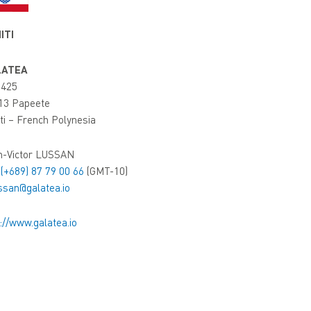
ITI
LATEA
425
13 Papeete
ti – French Polynesia
n-Victor LUSSAN
:
(+689) 87 79 00 66
(GMT-10)
ssan@galatea.io
://www.galatea.io