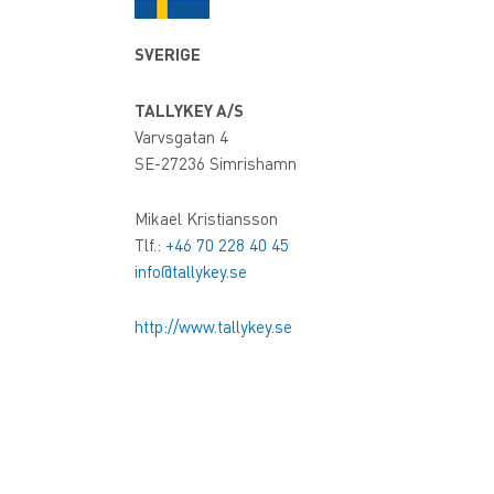
SVERIGE
TALLYKEY A/S
Varvsgatan 4
SE-27236 Simrishamn
Mikael Kristiansson
Tlf.:
+46 70 228 40 45
info@tallykey.se
http://www.tallykey.se