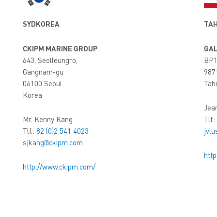
SYDKOREA
TAH
CKIPM MARINE GROUP
GA
643, Seolleungro,
BP1
Gangnam-gu
987
06100 Seoul
Tahi
Korea
Jea
Mr. Kenny Kang
Tlf.
Tlf.:
82 (0)2 541 4023
jvlu
sjkang@ckipm.com
http
http://www.ckipm.com/