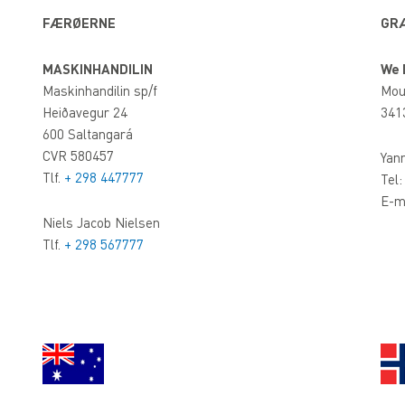
FÆRØERNE
GR
MASKINHANDILIN
We 
Maskinhandilin sp/f
Mou
Heiðavegur 24
341
600 Saltangará
CVR 580457
Yann
Tlf.
+ 298 447777
Tel
E-m
Niels Jacob Nielsen
Tlf.
+ 298 567777