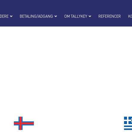
DERE
BETALING/ADGANG
OM TALLYKEY
REFERENCER
K