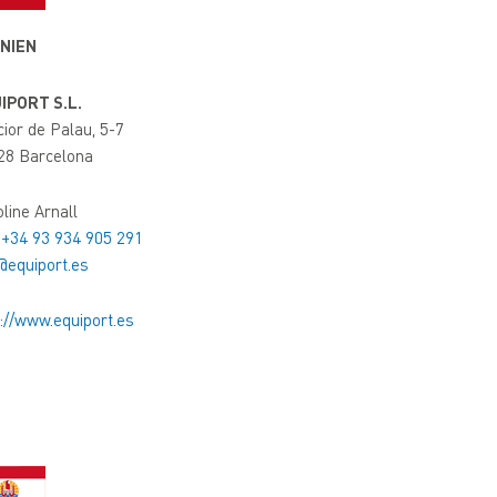
NIEN
IPORT S.L.
ior de Palau, 5-7
28 Barcelona
line Arnall
:
+34 93 934 905 291
@equiport.es
://www.equiport.es