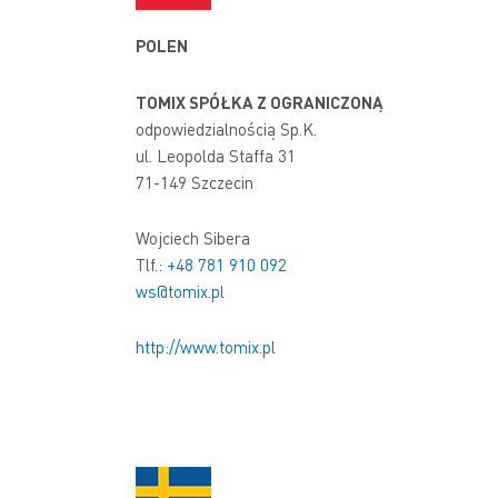
POLEN
TOMIX SPÓŁKA Z OGRANICZONĄ
odpowiedzialnością Sp.K.
ul. Leopolda Staffa 31
71-149 Szczecin
Wojciech Sibera
Tlf.:
+48 781 910 092
ws@tomix.pl
http://www.tomix.pl