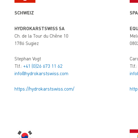
SCHWEIZ
SPA
HYDROKARSTSWISS SA
EQU
Ch. de la Tour du Chêne 10
Melc
1786 Sugiez
080
Stephan Vogt
Caro
Tlf.:
+41 (0)26 673 11 62
Tlf.
info@hydrokarstswiss.com
info
https://hydrokarstswiss.com/
http