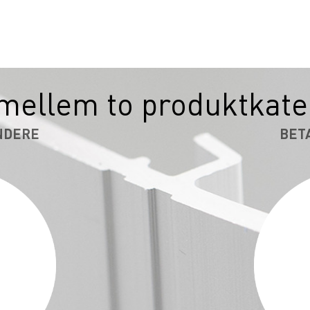
mellem to produktkate
NDERE
BET