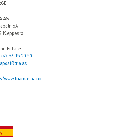
RGE
A AS
rebotn 6A
9 Kleppestø
und Eidsnes
:
+47 56 15 20 50
apost@tria.as
://www.triamarina.no