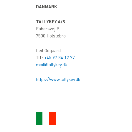
DANMARK
TALLYKEY A/S
Fabersvej 9
7500 Holstebro
Leif Odgaard
Tlf.:
+45 97 84 12 77
mail@tallykey.dk
https://www.tallykey.dk