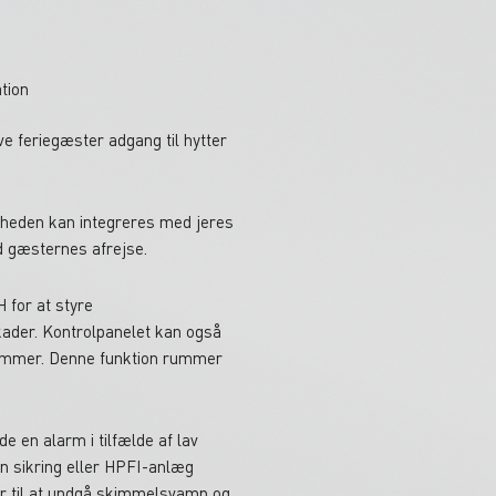
tion
e feriegæster adgang til hytter
Enheden kan integreres med jeres
 gæsternes afrejse.
 for at styre
skader. Kontrolpanelet kan også
nkommer. Denne funktion rummer
e en alarm i tilfælde af lav
en sikring eller HPFI-anlæg
er til at undgå skimmelsvamp og