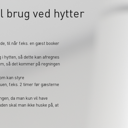
il brug ved hytter
e, til når f.eks. en gæst booker
i hytten, så dette kan afregnes
tem, så det kommer på regningen
som kan styre
en, f.eks. 2 timer før gæsterne
ingen, da man kun vil have
uden skal man ikke huske på, at