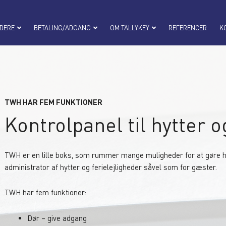
DERE
BETALING/ADGANG
OM TALLYKEY
REFERENCER
K
TWH HAR FEM FUNKTIONER
Kontrolpanel til hytter o
TWH er en lille boks, som rummer mange muligheder for at gøre h
administrator af hytter og ferielejligheder såvel som for gæster.
TWH har fem funktioner:
Dør – give adgang