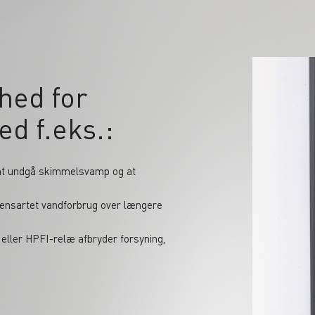
hed for
d f.eks.:
r at undgå skimmelsvamp og at
ensartet vandforbrug over længere
 eller HPFI-relæ afbryder forsyning,