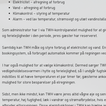
Elektricitet – afregning af forbrug
Vand – afregning af forbrug
Klimakontrol – styring af temperatur
Alarm – ved lav temperatur, strømsvigt og utæt vandinstalla
Som administrator har I via TWH-kontrolpanelet mulighed for at giv
og ferielejligheder i den periode, jeres gæster har reserveret.
Samtidig kan TWH måle og styre forbrug af elektricitet og vand. 
bookingsystem, så forbruget automatisk kommer på regningen ved
I har også mulighed for at vælge klimakontrol. Dermed sørger TWH
vedligeholdelsesvarmen i hytte og ferielejlighed, så I undgår fugt
indstilles til at hæve temperaturen et par timer før, gæsterne a
mulighed for store besparelser på elregningen.
Sidst, men ikke mindst, kan TWH være jeres altid vågne øje og send
temperatur, høj fugtighed, læk i vandrør og strømafbrydelse, hvis 
afbryder elforsyningen. Disse alarmfunktioner i TWH kan hjælpe j