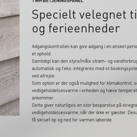
TWH BETJENINGSPANEL
Specielt velegnet t
og ferieenheder
Adgangskontrollen kan give adgang i en ønsket period
et ophold.
Samtidigt kan den styre/måle strøm- og vandforbrug 
automatisk og f.eks. integreres med et bookingsys
ved afrejse.
Som option er der også mulighed for klimakontrol, 
vedligeholdelsesvarme i enheden og hæve temperatu
ankommer.
Dette giver naturligvis en stor besparelse på elregn
vedligeholdelsesvarme, når der ikke er gæster. Des
få skruet op og ned for varmen løbende.