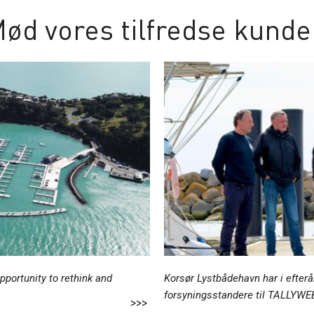
ød vores tilfredse kund
portunity to rethink and
Korsør Lystbådehavn har i efter
forsyningsstandere til TALLYWE
>>>