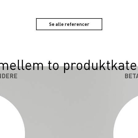
Se alle referencer
mellem to produktkate
NDERE
BET