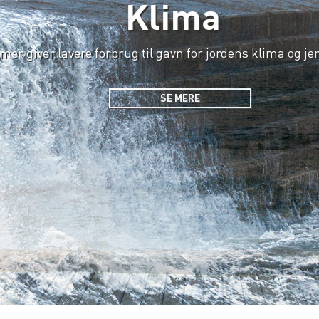
Klima
 giver lavere forbrug til gavn for jordens klima og jere
SE MERE