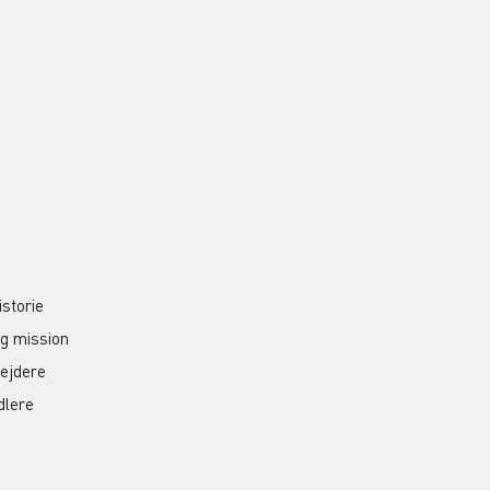
S
istorie
og mission
ejdere
dlere