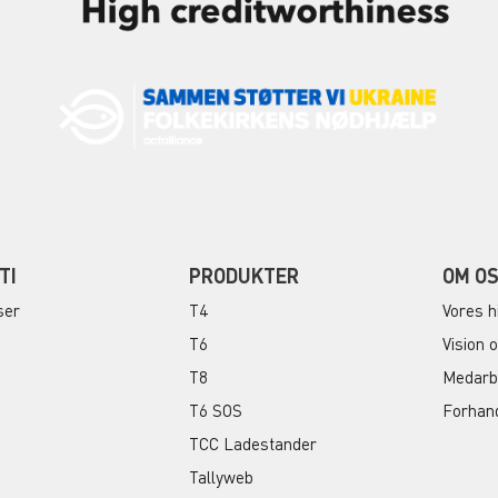
TI
PRODUKTER
OM O
ser
T4
Vores h
T6
Vision 
T8
Medarb
T6 SOS
Forhan
TCC Ladestander
Tallyweb