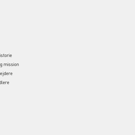
S
istorie
og mission
ejdere
dlere