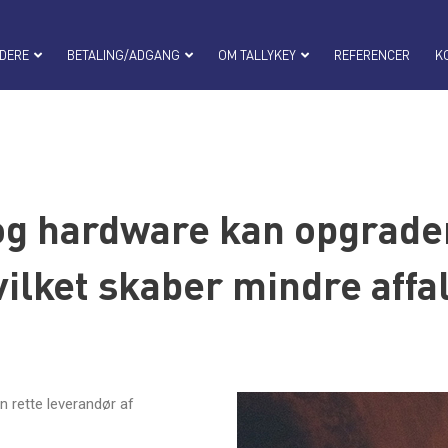
DERE
BETALING/ADGANG
OM TALLYKEY
REFERENCER
K
og hardware kan opgrader
ilket skaber mindre affa
en rette leverandør af