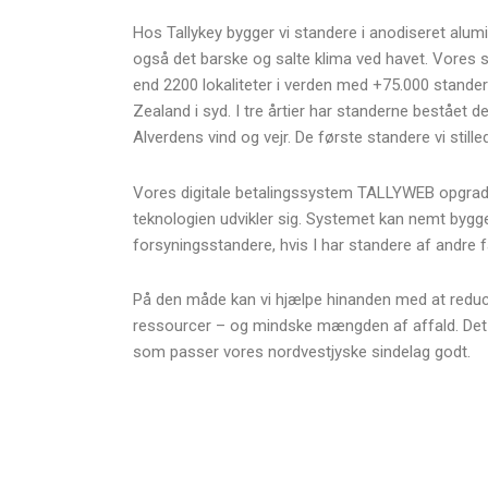
Hos Tallykey bygger vi standere i anodiseret alumi
også det barske og salte klima ved havet. Vores sta
end
2200 lokaliteter i verden med +75.000 standere
Zealand i syd. I tre årtier har standerne bestået de
Alverdens vind og vejr. De første standere vi stille
Vores digitale betalingssystem TALLYWEB opgra
teknologien udvikler sig. Systemet kan nemt bygge
forsyningsstandere, hvis I har standere af andre fa
På den måde kan vi hjælpe hinanden med at reduc
ressourcer – og mindske mængden af affald. Det 
som passer vores nordvestjyske sindelag godt.