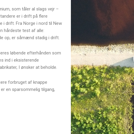
nium, som tåler al slags vejr –
ndere er i drift på flere
 i drift
. Fra Norge i nord til New
n hårdeste test af alle:
de op, er såmænd stadig i drift.
deres løbende efterhånden som
s ind i eksisterende
brikater, I ønsker at beholde.
ere forbruget af knappe
er en sparsommelig tilgang,