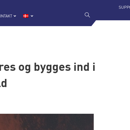
SUPP
ONTAKT
es og bygges ind i
ld