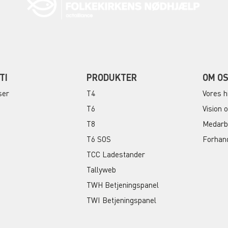
TI
PRODUKTER
OM O
ser
T4
Vores h
T6
Vision 
T8
Medarb
T6 SOS
Forhan
TCC Ladestander
Tallyweb
TWH Betjeningspanel
TWI Betjeningspanel