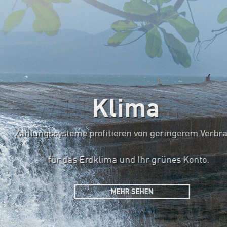
Klima
Zahlungssysteme profitieren von geringerem Verbrauc
für das Erdklima und Ihr grünes Konto.
MEHR SEHEN