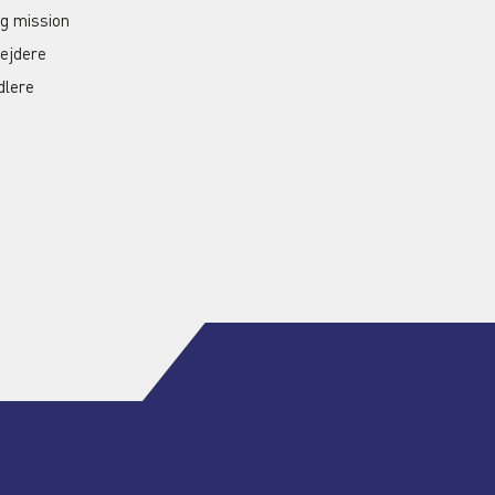
og mission
ejdere
dlere