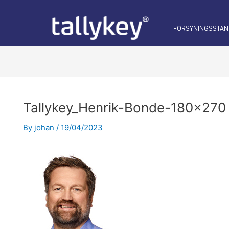
Post
navigation
FORSYNINGSSTAN
Tallykey_Henrik-Bonde-180×270
By
johan
/
19/04/2023