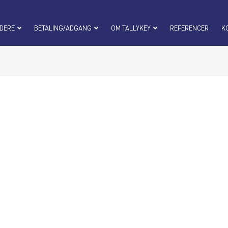
DERE
BETALING/ADGANG
OM TALLYKEY
REFERENCER
K