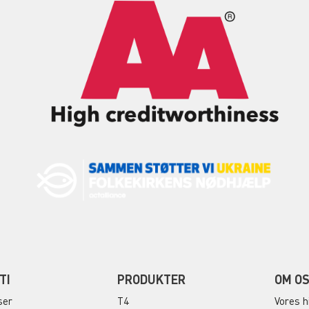
TI
PRODUKTER
OM O
ser
T4
Vores h