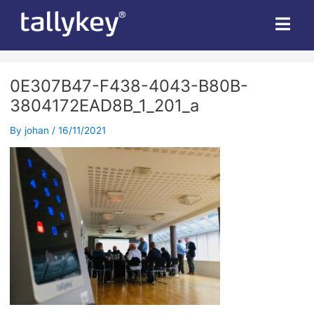
Post
navigation
0E307B47-F438-4043-B80B-
3804172EAD8B_1_201_a
By
johan
/
16/11/2021