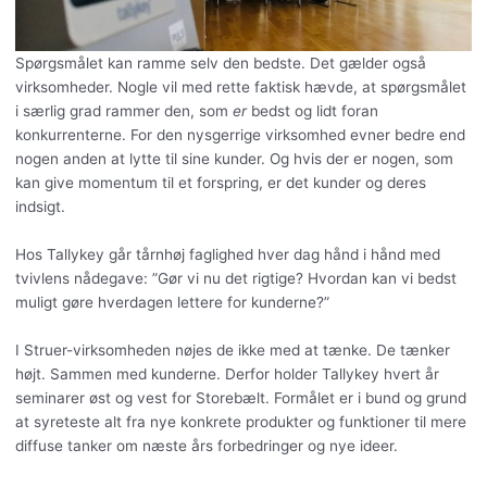
Spørgsmålet kan ramme selv den bedste. Det gælder også
virksomheder. Nogle vil med rette faktisk hævde, at spørgsmålet
i særlig grad rammer den, som
er
bedst og lidt foran
konkurrenterne. For den nysgerrige virksomhed evner bedre end
nogen anden at lytte til sine kunder. Og hvis der er nogen, som
kan give momentum til et forspring, er det kunder og deres
indsigt.
Hos Tallykey går tårnhøj faglighed hver dag hånd i hånd med
tvivlens nådegave: ”Gør vi nu det rigtige? Hvordan kan vi bedst
muligt gøre hverdagen lettere for kunderne?”
I Struer-virksomheden nøjes de ikke med at tænke. De tænker
højt. Sammen med kunderne. Derfor holder Tallykey hvert år
seminarer øst og vest for Storebælt. Formålet er i bund og grund
at syreteste alt fra nye konkrete produkter og funktioner til mere
diffuse tanker om næste års forbedringer og nye ideer.