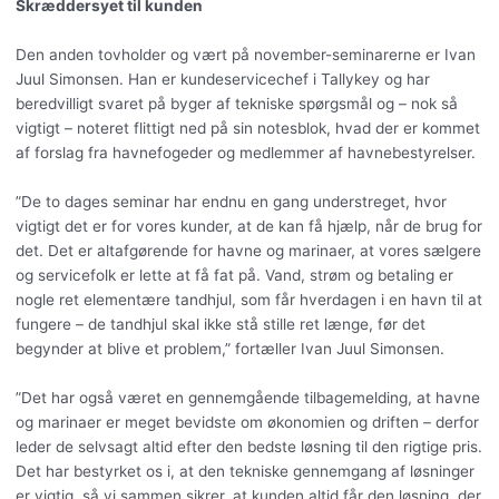
Skræddersyet til kunden
Den anden tovholder og vært på november-seminarerne er Ivan
Juul Simonsen. Han er kundeservicechef i Tallykey og har
beredvilligt svaret på byger af tekniske spørgsmål og – nok så
vigtigt – noteret flittigt ned på sin notesblok, hvad der er kommet
af forslag fra havnefogeder og medlemmer af havnebestyrelser.
”De to dages seminar har endnu en gang understreget, hvor
vigtigt det er for vores kunder, at de kan få hjælp, når de brug for
det. Det er altafgørende for havne og marinaer, at vores sælgere
og servicefolk er lette at få fat på. Vand, strøm og betaling er
nogle ret elementære tandhjul, som får hverdagen i en havn til at
fungere – de tandhjul skal ikke stå stille ret længe, før det
begynder at blive et problem,” fortæller Ivan Juul Simonsen.
”Det har også været en gennemgående tilbagemelding, at havne
og marinaer er meget bevidste om økonomien og driften – derfor
leder de selvsagt altid efter den bedste løsning til den rigtige pris.
Det har bestyrket os i, at den tekniske gennemgang af løsninger
er vigtig, så vi sammen sikrer, at kunden altid får den løsning, der