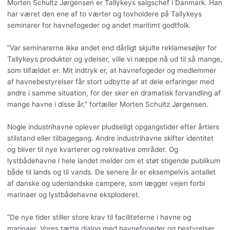
Morten Schultz Jørgensen er Tallykeys salgschef i Danmark. Han
har været den ene af to værter og tovholdere på Tallykeys
seminarer for havnefogeder og andet maritimt godtfolk.
”Var seminarerne ikke andet end dårligt skjulte reklamesøjler for
Tallykeys produkter og ydelser, ville vi næppe nå ud til så mange,
som tilfældet er. Mit indtryk er, at havnefogeder og medlemmer
af havnebestyrelser får stort udbytte af at dele erfaringer med
andre i samme situation, for der sker en dramatisk forvandling af
mange havne i disse år,” fortæller Morten Schultz Jørgensen.
Nogle industrihavne oplever pludseligt opgangstider efter årtiers
stilstand eller tilbagegang. Andre industrihavne skifter identitet
og bliver til nye kvarterer og rekreative områder. Og
lystbådehavne i hele landet melder om et støt stigende publikum
både til lands og til vands. De senere år er eksempelvis antallet
af danske og udenlandske campere, som lægger vejen forbi
marinaer og lystbådehavne eksploderet.
”De nye tider stiller store krav til faciliteterne i havne og
marinaer. Vores tætte dialog med havnefogeder og bestyrelser