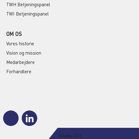
TWH Betjeningspanel
TWI Betjeningspanel
OM OS
Vores historie
Vision og mission
Medarbejdere
Forhandlere
J
J
k
k
i
i
-
-
Tallykey 2026