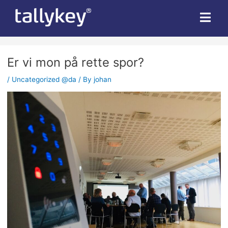
Post
navigation
Er vi mon på rette spor?
/
Uncategorized @da
/ By
johan