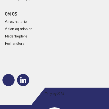
OM OS
Vores historie
Vision og mission
Medarbejdere
Forhandlere
J
J
k
k
i
i
-
-
Tallykey 2026
f
l
a
i