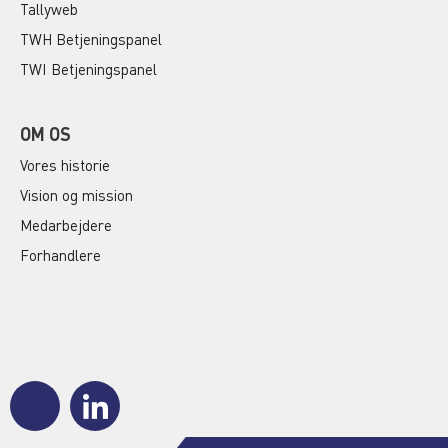
Tallyweb
TWH Betjeningspanel
TWI Betjeningspanel
OM OS
Vores historie
Vision og mission
Medarbejdere
Forhandlere
J
J
k
k
i
i