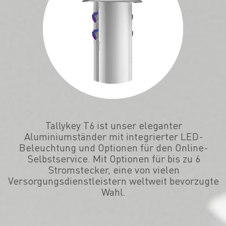
Tallykey T6 ist unser eleganter
Aluminiumständer mit integrierter LED-
Beleuchtung und Optionen für den Online-
Selbstservice. Mit Optionen für bis zu 6
Stromstecker, eine von vielen
Versorgungsdienstleistern weltweit bevorzugte
Wahl.