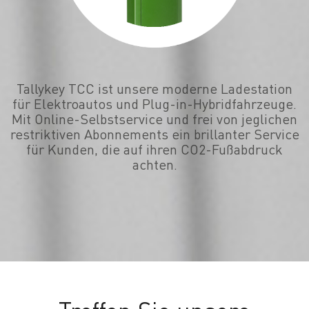
Tallykey TCC ist unsere moderne Ladestation
für Elektroautos und Plug-in-Hybridfahrzeuge.
Mit Online-Selbstservice und frei von jeglichen
restriktiven Abonnements ein brillanter Service
für Kunden, die auf ihren CO2-Fußabdruck
achten.