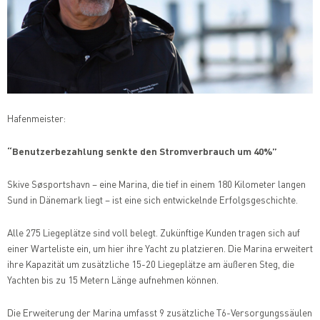
Hafenmeister:
“Benutzerbezahlung senkte den Stromverbrauch um 40%”
Skive Søsportshavn – eine Marina, die tief in einem 180 Kilometer langen
Sund in Dänemark liegt – ist eine sich entwickelnde Erfolgsgeschichte.
Alle 275 Liegeplätze sind voll belegt. Zukünftige Kunden tragen sich auf
einer Warteliste ein, um hier ihre Yacht zu platzieren. Die Marina erweitert
ihre Kapazität um zusätzliche 15-20 Liegeplätze am äußeren Steg, die
Yachten bis zu 15 Metern Länge aufnehmen können.
Die Erweiterung der Marina umfasst 9 zusätzliche T6-Versorgungssäulen