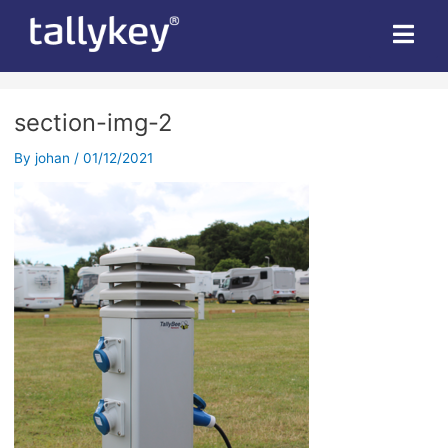
section-img-2
By
johan
/
01/12/2021