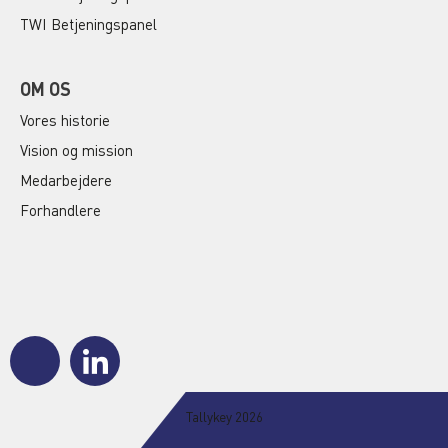
TWI Betjeningspanel
OM OS
Vores historie
Vision og mission
Medarbejdere
Forhandlere
J
J
k
k
i
i
-
-
Tallykey 2026
f
l