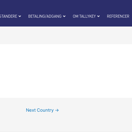
STANDERE
BETALING/ADGANG
OM TALLYKEY
REFERENCER
Next Country
→