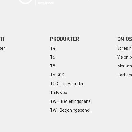
TI
PRODUKTER
OM O
ser
T4
Vores h
T6
Vision 
T8
Medarb
T6 SOS
Forhan
TCC Ladestander
Tallyweb
TWH Betjeningspanel
TWI Betjeningspanel