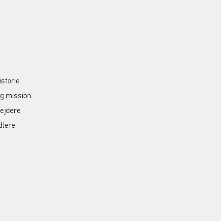
S
istorie
og mission
ejdere
dlere