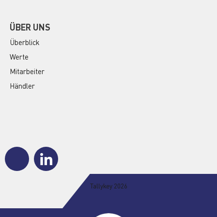
ÜBER UNS
Überblick
Werte
Mitarbeiter
Händler
J
J
k
k
i
i
-
-
Tallykey 2026
f
l
a
i