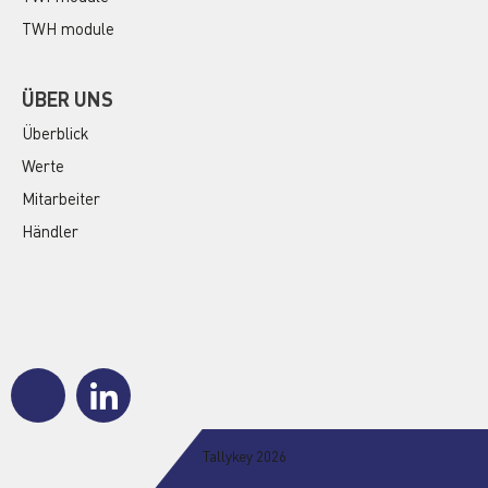
TWH module
ÜBER UNS
Überblick
Werte
Mitarbeiter
Händler
J
J
k
k
i
i
-
-
Tallykey 2026