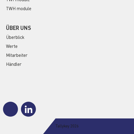
TWH module
ÜBER UNS
Überblick
Werte
Mitarbeiter
Händler
J
J
k
k
i
i
-
-
Tallykey 2026