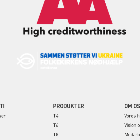
TI
PRODUKTER
OM O
ser
T4
Vores h
T6
Vision 
T8
Medarb