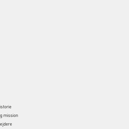
S
istorie
og mission
ejdere