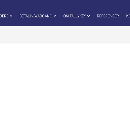
DERE
BETALING/ADGANG
OM TALLYKEY
REFERENCER
K