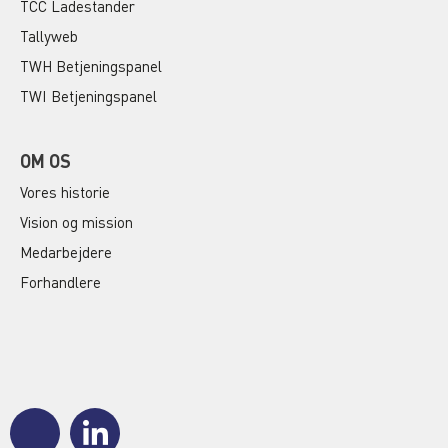
TCC Ladestander
Tallyweb
TWH Betjeningspanel
TWI Betjeningspanel
OM OS
Vores historie
Vision og mission
Medarbejdere
Forhandlere
J
J
k
k